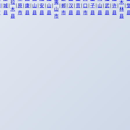
拉
夷
木
|
|
|
|
|
|
|
|
|
|
|
|
|
|
|
|
|
|
湖
城
原
康
山
安
山
郸
汉
贡
口
子
山
武
许
木
山
林
市
县
市
县
县
县
县
市
县
县
市
县
县
县
县
县
市
县