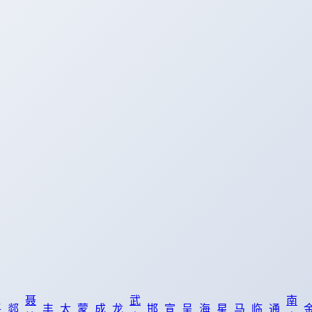
聂
武
南
平
郯
丰
太
蒙
成
龙
邯
宣
呈
海
星
马
临
通